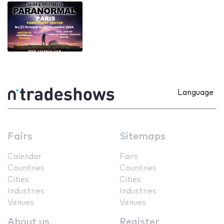
Language
Fairs
Sitemaps
Calendar
Fairs
Countries
Countries
Cities
Cities
Industries
Industries
Venues
Venues
About us
Register