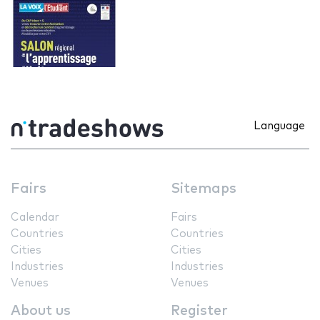
Language
Fairs
Sitemaps
Calendar
Fairs
Countries
Countries
Cities
Cities
Industries
Industries
Venues
Venues
About us
Register