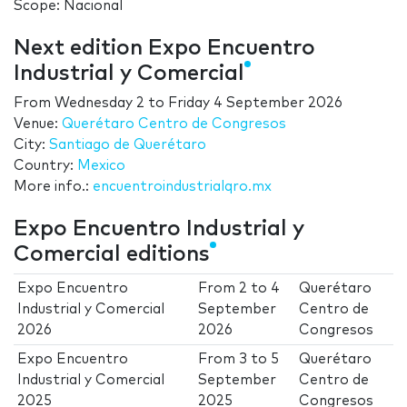
Scope: Nacional
Next edition Expo Encuentro
Industrial y Comercial
From
Wednesday 2
to
Friday 4 September 2026
Venue:
Querétaro Centro de Congresos
City:
Santiago de Querétaro
Country:
Mexico
More info.:
encuentroindustrialqro.mx
Expo Encuentro Industrial y
Comercial editions
Expo Encuentro
From
2
to
4
Querétaro
Industrial y Comercial
September
Centro de
2026
2026
Congresos
Expo Encuentro
From
3
to
5
Querétaro
Industrial y Comercial
September
Centro de
2025
2025
Congresos